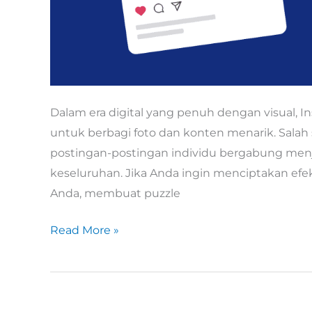
Dalam era digital yang penuh dengan visual, I
untuk berbagi foto dan konten menarik. Salah s
postingan-postingan individu bergabung menja
keseluruhan. Jika Anda ingin menciptakan efek
Anda, membuat puzzle
Cara
Read More »
Membuat
Puzzle
Feed
Instagram