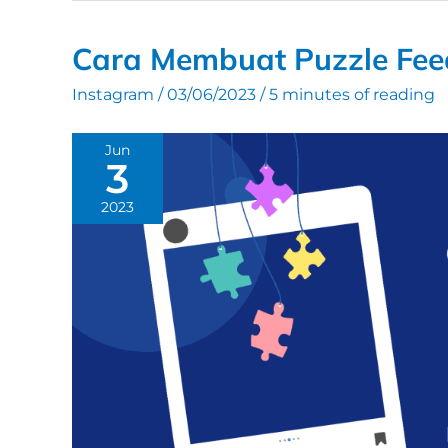
Cara Membuat Puzzle Fe
Instagram
/
03/06/2023
/
5 minutes of reading
Jun
3
2023