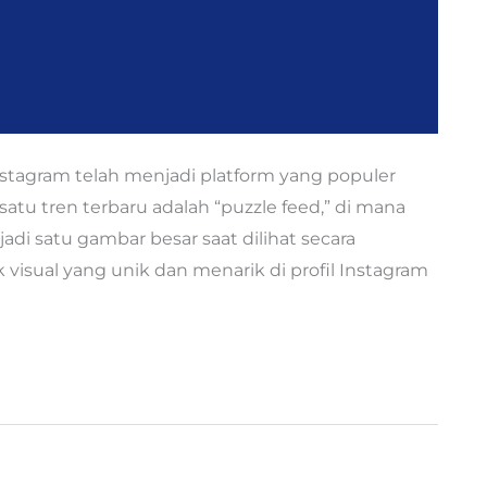
nstagram telah menjadi platform yang populer
atu tren terbaru adalah “puzzle feed,” di mana
di satu gambar besar saat dilihat secara
 visual yang unik dan menarik di profil Instagram