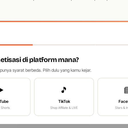
tisasi di platform mana?
 punya syarat berbeda. Pilih dulu yang kamu kejar.
▶️
🎵

Tube
TikTok
Face
 Shorts
Shop Affiliate & LIVE
Stars & 