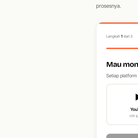
prosesnya.
Langkah
1
dari 3
Mau mone
Setiap platform
You
YPP &