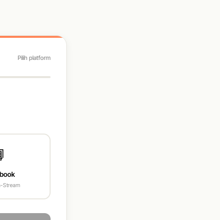
Pilih platform

book
In-Stream