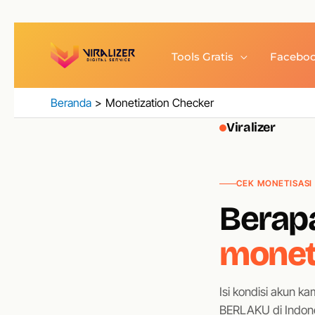
Lewati
ke
Tools Gratis
Facebo
konten
Beranda
Monetization Checker
Viralizer
CEK MONETISASI 
Berapa
monet
Isi kondisi akun k
BERLAKU di Indone