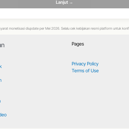
Lanjut →
yarat monetisasi diupdate per Mei 2026. Selalu cek kebijakan resmi platform untuk konf
Pages
an
Privacy Policy
k
Terms of Use
m
m
deo