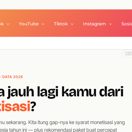
ok
YouTube
Tiktok
Instagram
Sosi
🇮🇩
· DATA 2026
 jauh lagi kamu dari
isasi
?
amu sekarang. Kita itung gap-nya ke syarat monetisasi yang
sia tahun ini — plus rekomendasi paket buat percepat